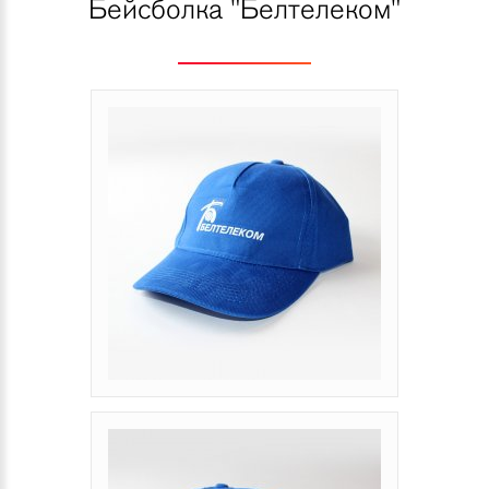
Бейсболка "Белтелеком"