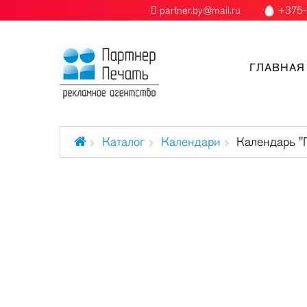
partner.by@mail.ru
+375-
ГЛАВНАЯ
Каталог
Календари
Календарь "
Бейджи
Бейсболки
Блокноты
Брелоки
Буклеты брошюры каталоги
Визитки
Вымпелы
Специальное предложение