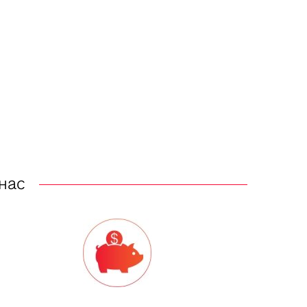
пользуется в рекламе?
овная задача продвижения какого-либо
дукта или услуги – заинтересовать
енциальных клиентов своим
дложением. В случае интернет-
азинов, человек должен сразу захотеть...
ница, 28 сентября 2018 13:47
 нас