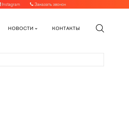
Instagram
Заказать звонок
НОВОСТИ
КОНТАКТЫ
ги
Папки
Пластиковые карты
Ручки
Дисконтные карты
Таблички
Ключ-карта
Флаги
Клубные карты
Ценники
Топливные карты
Шары
к цветовая гамма