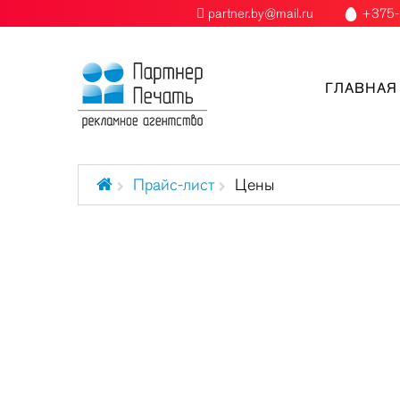
partner.by@mail.ru
+375-
ГЛАВНАЯ
Прайс-лист
Цены
Бейджи
Бейсболки
Блокноты
Брелоки
Буклеты брошюры каталоги
Визитки
Вымпелы
Специальное предложение