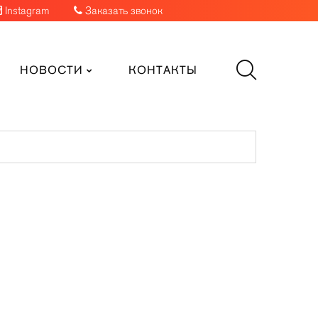
Instagram
Заказать звонок
НОВОСТИ
КОНТАКТЫ
ги
Папки
Пластиковые карты
Ручки
Дисконтные карты
Таблички
Ключ-карта
Флаги
Клубные карты
Ценники
Топливные карты
Шары
к цветовая гамма